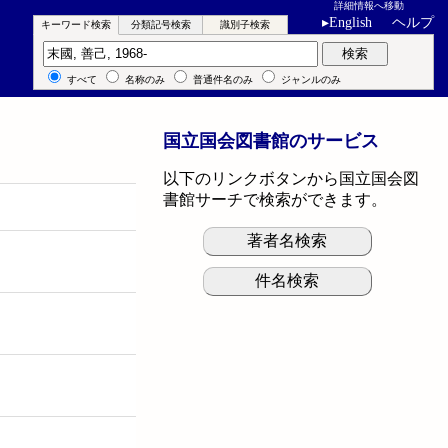
詳細情報へ移動
▸
English
ヘルプ
キーワード検索
分類記号検索
識別子検索
キーワード検索
検索
すべて
名称のみ
普通件名のみ
ジャンルのみ
国立国会図書館のサービス
以下のリンクボタンから国立国会図
書館サーチで検索ができます。
著者名検索
件名検索