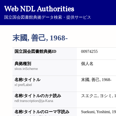
Web NDL Authorities
国立国会図書館典拠データ検索・提供サービス
末國, 善己, 1968-
国立国会図書館典拠ID
00974255
典拠種別
個人名
skos:inScheme
名称/タイトル
末國, 善己, 1968-
xl:prefLabel
名称/タイトルのカナ読み
スエクニ, ヨシミ, 19
ndl:transcription@ja-Kana
名称/タイトルのローマ字読み
Suekuni, Yoshimi, 1