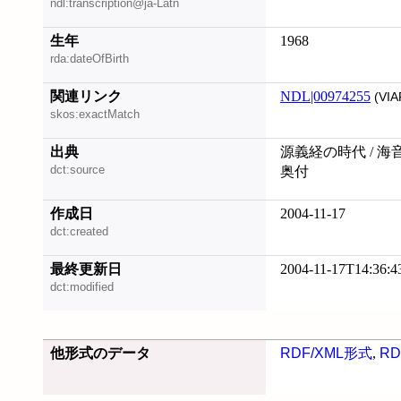
ndl:transcription@ja-Latn
生年
1968
rda:dateOfBirth
関連リンク
NDL|00974255
(VIA
skos:exactMatch
出典
源義経の時代 / 海
dct:source
奥付
作成日
2004-11-17
dct:created
最終更新日
2004-11-17T14:36:4
dct:modified
他形式のデータ
RDF/XML形式
,
RD