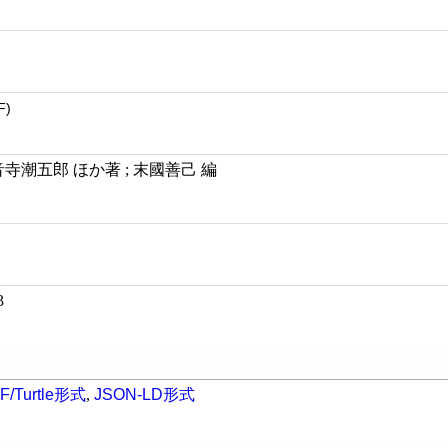
F)
音寺潮五郎 ほか著 ; 末國善己 編
3
F/Turtle形式
,
JSON-LD形式