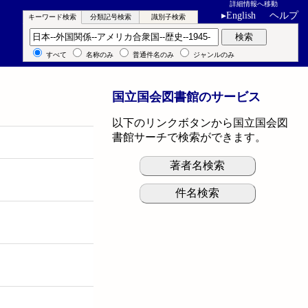
詳細情報へ移動
▸
English
ヘルプ
キーワード検索
分類記号検索
識別子検索
キーワード検索
検索
すべて
名称のみ
普通件名のみ
ジャンルのみ
国立国会図書館のサービス
以下のリンクボタンから国立国会図
書館サーチで検索ができます。
著者名検索
件名検索