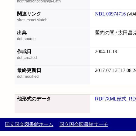
ndl:transcription@ja-Latn
関連リンク
NDL|00974716
(VIA
skos:exactMatch
出典
盟約の闇 / 太田昌
dct:source
作成日
2004-11-19
dct:created
最終更新日
2017-07-13T17:08:2
dct:modified
他形式のデータ
RDF/XML形式
,
RD
国立国会図書館ホーム
国立国会図書館サーチ