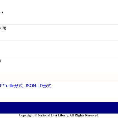
F)
克 著
4
F/Turtle形式
,
JSON-LD形式
Copyright © National Diet Library. All Rights Reserved.