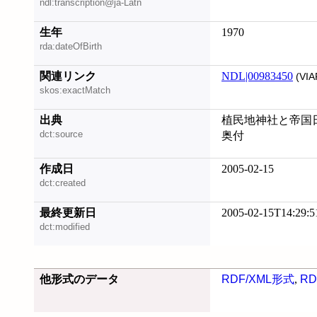
ndl:transcription@ja-Latn
生年
1970
rda:dateOfBirth
関連リンク
NDL|00983450
(VIA
skos:exactMatch
出典
植民地神社と帝国日本
dct:source
奥付
作成日
2005-02-15
dct:created
最終更新日
2005-02-15T14:29:5
dct:modified
他形式のデータ
RDF/XML形式
,
RD