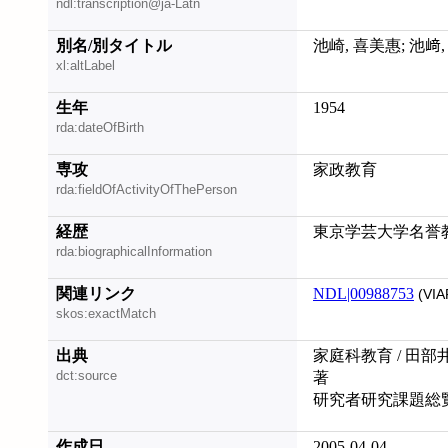
ndl:transcription@ja-Latn
別名/別タイトル
池崎, 喜美惠; 池﨑
xl:altLabel
生年
1954
rda:dateOfBirth
専攻
家政教育
rda:fieldOfActivityOfThePerson
経歴
東京学芸大学名誉
rda:biographicalInformation
関連リンク
NDL|00988753
(VIA
skos:exactMatch
出典
家庭科教育 / 田部
dct:source
著
研究者研究課題総覧 
作成日
2005-04-04