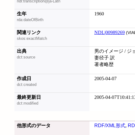
ndl:transcription@ja-Latn
生年
1960
rda:dateOfBirth
関連リンク
NDL|00989269
(VIA
skos:exactMatch
出典
男のイメージ / ジョ
dct:source
妻径子 訳
著者略歴
作成日
2005-04-07
dct:created
最終更新日
2005-04-07T10:41:1
dct:modified
他形式のデータ
RDF/XML形式
,
RD