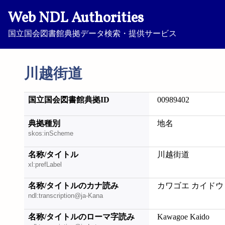
Web NDL Authorities
国立国会図書館典拠データ検索・提供サービス
川越街道
国立国会図書館典拠ID
00989402
典拠種別
地名
skos:inScheme
名称/タイトル
川越街道
xl:prefLabel
名称/タイトルのカナ読み
カワゴエ カイドウ
ndl:transcription@ja-Kana
名称/タイトルのローマ字読み
Kawagoe Kaido