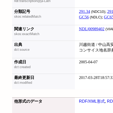
ndl:transcription@ja-Latn
分類記号
291.34
;
291
(NDC10)
skos:relatedMatch
GC56
;
GC6
(NDLC)
関連リンク
NDL|00989402
(VIA
skos:exactMatch
出典
川越街道 / 中山高
dct:source
コンサイス地名辞
作成日
2005-04-07
dct:created
最終更新日
2017-03-28T18:57:3
dct:modified
他形式のデータ
RDF/XML形式
,
RD