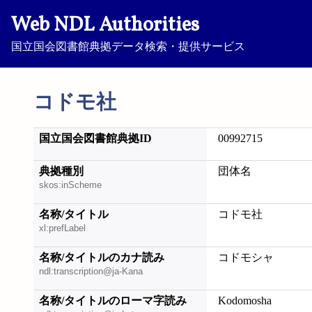
Web NDL Authorities
国立国会図書館典拠データ検索・提供サービス
コドモ社
国立国会図書館典拠ID
00992715
典拠種別
団体名
skos:inScheme
名称/タイトル
コドモ社
xl:prefLabel
名称/タイトルのカナ読み
コドモシャ
ndl:transcription@ja-Kana
名称/タイトルのローマ字読み
Kodomosha