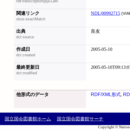
ndl:transcription@ja-Latn
関連リンク
NDL|00992715
(VIA
skos:exactMatch
出典
良友
dct:source
作成日
2005-05-10
dct:created
最終更新日
2005-05-10T09:13:0
dct:modified
他形式のデータ
RDF/XML形式
,
RD
国立国会図書館ホーム
国立国会図書館サーチ
Copyright © Nationa