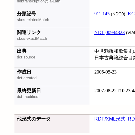
ndl:transcription@ja-Latn
分類記号
911.145
;
KG
(NDC9)
skos:relatedMatch
関連リンク
NDL|00994323
(VIA
skos:exactMatch
出典
中世勅撰和歌集史の
dct:source
日本古典籍総合目録 (
作成日
2005-05-23
dct:created
最終更新日
2007-08-22T10:23:4
dct:modified
他形式のデータ
RDF/XML形式
,
RD