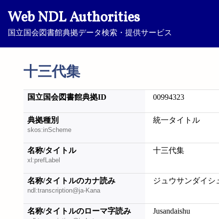
Web NDL Authorities
国立国会図書館典拠データ検索・提供サービス
十三代集
国立国会図書館典拠ID
00994323
典拠種別
統一タイトル
skos:inScheme
名称/タイトル
十三代集
xl:prefLabel
名称/タイトルのカナ読み
ジュウサンダイシ
ndl:transcription@ja-Kana
名称/タイトルのローマ字読み
Jusandaishu