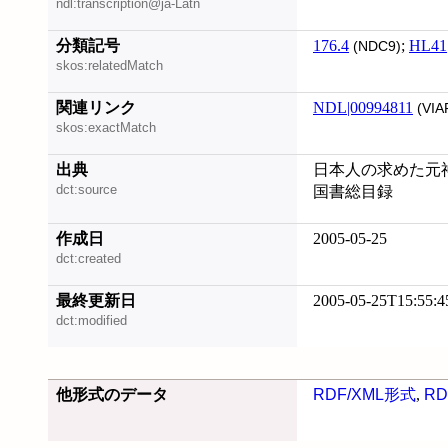
ndl:transcription@ja-Latn
分類記号
176.4
;
HL41
(NDC9)
skos:relatedMatch
関連リンク
NDL|00994811
(VIA
skos:exactMatch
出典
日本人の求めた元神 
dct:source
国書総目録
作成日
2005-05-25
dct:created
最終更新日
2005-05-25T15:55:4
dct:modified
他形式のデータ
RDF/XML形式
,
RD