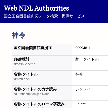
Web NDL Authorities
国立国会図書館典拠データ検索・提供サービス
神令
国立国会図書館典拠ID
00994811
典拠種別
統一タイトル
skos:inScheme
名称/タイトル
神令
xl:prefLabel
名称/タイトルのカナ読み
シンレイ
ndl:transcription@ja-Kana
名称/タイトルのローマ字読み
Shinrei