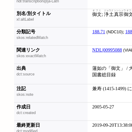
ndl:transcription@ja-Latn
オフミ
ジョウド シンシュウ オフ
別名/別タイトル
御文
;
浄土真宗御
xl:altLabel
分類記号
188.71
;
188
(NDC10)
skos:relatedMatch
関連リンク
NDL|00995088
(VIA
skos:exactMatch
出典
蓮如の「御文」 / 
dct:source
国書総目録
注記
兼寿 (1415-1499
skos:note
作成日
2005-05-27
dct:created
最終更新日
2019-09-20T13:38:0
dct:modified