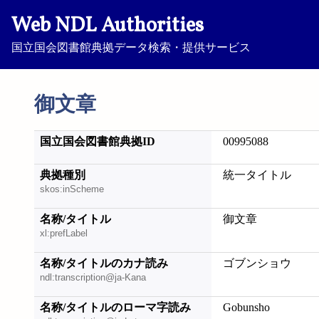
Web NDL Authorities
国立国会図書館典拠データ検索・提供サービス
御文章
国立国会図書館典拠ID
00995088
典拠種別
統一タイトル
skos:inScheme
名称/タイトル
御文章
xl:prefLabel
名称/タイトルのカナ読み
ゴブンショウ
ndl:transcription@ja-Kana
名称/タイトルのローマ字読み
Gobunsho