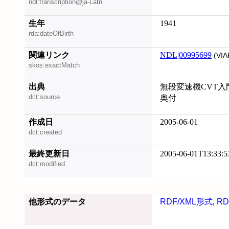
ndl:transcription@ja-Latn
生年
1941
rda:dateOfBirth
関連リンク
NDL|00995699
(VIA
skos:exactMatch
出典
無段変速機CVT入門
dct:source
奥付
作成日
2005-06-01
dct:created
最終更新日
2005-06-01T13:33:5
dct:modified
他形式のデータ
RDF/XML形式
,
RD