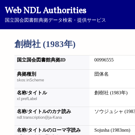
Web NDL Authorities
国立国会図書館典拠データ検索・提供サービス
創樹社 (1983年)
国立国会図書館典拠ID
00996555
典拠種別
団体名
skos:inScheme
名称/タイトル
創樹社 (1983年)
xl:prefLabel
名称/タイトルのカナ読み
ソウジュシャ (198
ndl:transcription@ja-Kana
名称/タイトルのローマ字読み
Sojusha (1983nen)