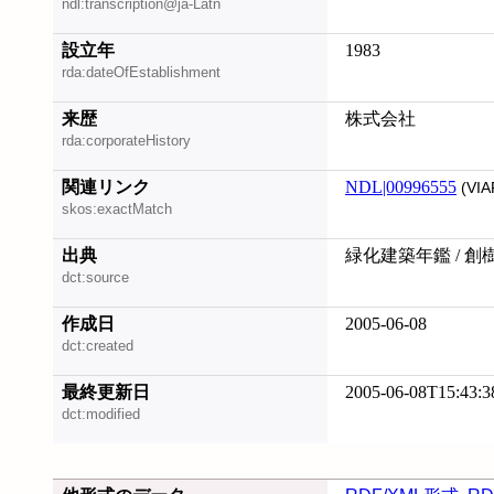
ndl:transcription@ja-Latn
設立年
1983
rda:dateOfEstablishment
来歴
株式会社
rda:corporateHistory
関連リンク
NDL|00996555
(VIA
skos:exactMatch
出典
緑化建築年鑑 / 創樹社gr
dct:source
作成日
2005-06-08
dct:created
最終更新日
2005-06-08T15:43:3
dct:modified