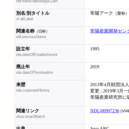
ndl:transcription@ja-Latn
別名/別タイトル
常陽アーク
（愛称
xl:altLabel
関連名称
常陽産業開発セン
（旧称）
ndl:previousName
設立年
1995
rda:dateOfEstablishment
廃止年
2019
rda:dateOfTermination
来歴
2013年4月財団法
rda:corporateHistory
変更 ; 2019年
常陽産業研究所に
関連リンク
NDL|00997236
(VIA
skos:exactMatch
出典
Joyo ARC