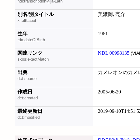
ndl:transcription@ja-Latn
別名/別タイトル
美濃岡, 亮介
xl:altLabel
生年
1961
rda:dateOfBirth
関連リンク
NDL|00998135
(VIA
skos:exactMatch
出典
カメレオンのカメレく
dct:source
作成日
2005-06-20
dct:created
最終更新日
2019-09-10T14:51:5
dct:modified