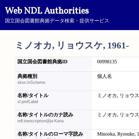
Web NDL Authorities
国立国会図書館典拠データ検索・提供サービス
ミノオカ, リョウスケ, 1961-
国立国会図書館典拠ID
00998135
典拠種別
個人名
skos:inScheme
名称/タイトル
ミノオカ, リョウスケ,
xl:prefLabel
名称/タイトルのカナ読み
ミノオカ, リョウスケ,
ndl:transcription@ja-Kana
名称/タイトルのローマ字読み
Minooka, Ryosuke, 