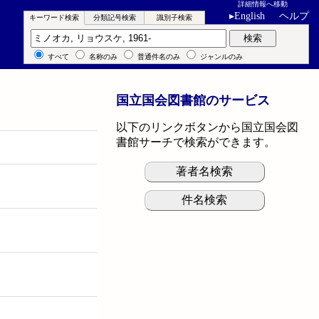
詳細情報へ移動
▸
English
ヘルプ
キーワード検索
分類記号検索
識別子検索
キーワード検索
検索
すべて
名称のみ
普通件名のみ
ジャンルのみ
国立国会図書館のサービス
以下のリンクボタンから国立国会図
書館サーチで検索ができます。
著者名検索
件名検索