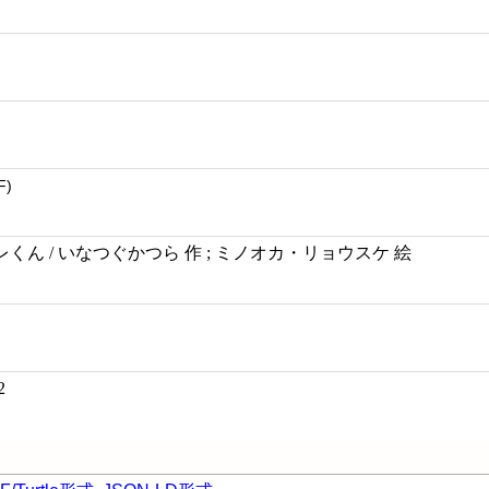
F)
ん / いなつぐかつら 作 ; ミノオカ・リョウスケ 絵
2