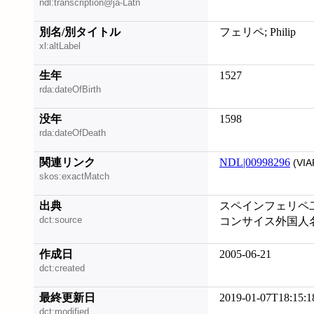
ndl:transcription@ja-Latn
別名/別タイトル
フェリペ; Philip
xl:altLabel
生年
1527
rda:dateOfBirth
没年
1598
rda:dateOfDeath
関連リンク
NDL|00998296
(VIA
skos:exactMatch
出典
スペインフェリペ二
dct:source
コンサイス外国人
作成日
2005-06-21
dct:created
最終更新日
2019-01-07T18:15:1
dct:modified