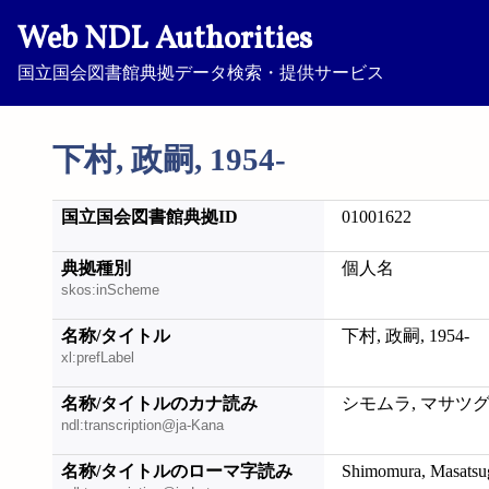
Web NDL Authorities
国立国会図書館典拠データ検索・提供サービス
下村, 政嗣, 1954-
国立国会図書館典拠ID
01001622
典拠種別
個人名
skos:inScheme
名称/タイトル
下村, 政嗣, 1954-
xl:prefLabel
名称/タイトルのカナ読み
シモムラ, マサツグ, 
ndl:transcription@ja-Kana
名称/タイトルのローマ字読み
Shimomura, Masatsu