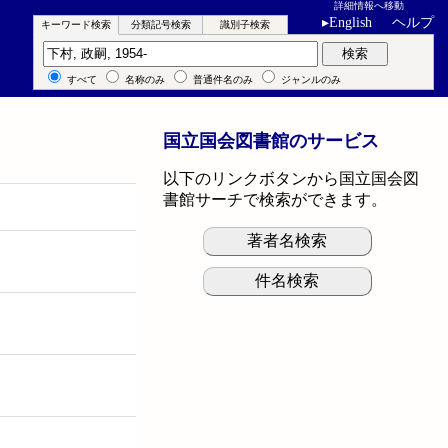
詳細情報へ移動
▸
English
ヘルプ
キーワード検索
分類記号検索
識別子検索
キーワード検索
検索
すべて
名称のみ
普通件名のみ
ジャンルのみ
国立国会図書館のサービス
以下のリンクボタンから国立国会図
書館サーチで検索ができます。
著者名検索
件名検索