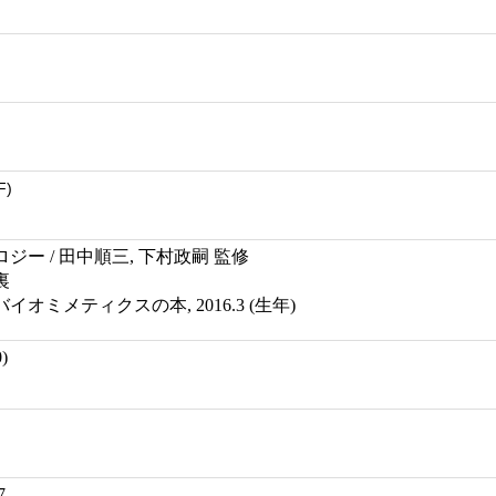
F)
ー / 田中順三, 下村政嗣 監修
裏
オミメティクスの本, 2016.3 (生年)
)
7