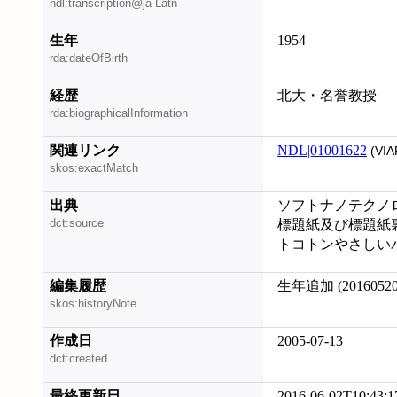
ndl:transcription@ja-Latn
生年
1954
rda:dateOfBirth
経歴
北大・名誉教授
rda:biographicalInformation
関連リンク
NDL|01001622
(VIA
skos:exactMatch
出典
ソフトナノテクノロジ
dct:source
標題紙及び標題紙
トコトンやさしいバイ
編集履歴
生年追加 (20160520
skos:historyNote
作成日
2005-07-13
dct:created
最終更新日
2016-06-02T10:43:1