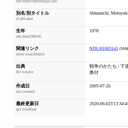
ndl:transcription@ja-Latn
別名/別タイトル
Shitamichi, Motoyuk
xl:altLabel
生年
1978
rda:dateOfBirth
関連リンク
NDL|01003141
(VIA
skos:exactMatch
出典
戦争のかたち / 下
dct:source
奥付
作成日
2005-07-26
dct:created
最終更新日
2020-06-02T13:34:4
dct:modified