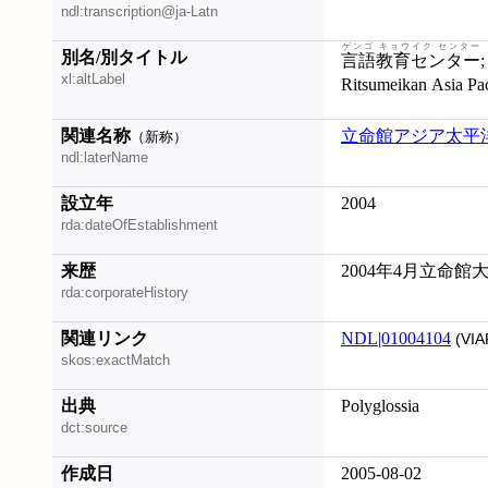
ndl:transcription@ja-Latn
ゲンゴ キョウイク センター
別名/別タイトル
言語教育センター
; Center for Modern Language Educa
xl:altLabel
Ritsumeikan Asia Pac
関連名称
立命館アジア太平
（新称）
ndl:laterName
設立年
2004
rda:dateOfEstablishment
来歴
2004年4月立命
rda:corporateHistory
関連リンク
NDL|01004104
(VIA
skos:exactMatch
出典
Polyglossia
dct:source
作成日
2005-08-02