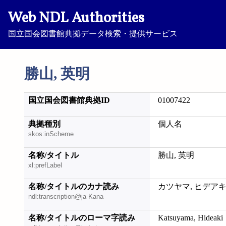
Web NDL Authorities
国立国会図書館典拠データ検索・提供サービス
勝山, 英明
国立国会図書館典拠ID
01007422
典拠種別
個人名
skos:inScheme
名称/タイトル
勝山, 英明
xl:prefLabel
名称/タイトルのカナ読み
カツヤマ, ヒデア
ndl:transcription@ja-Kana
名称/タイトルのローマ字読み
Katsuyama, Hideaki