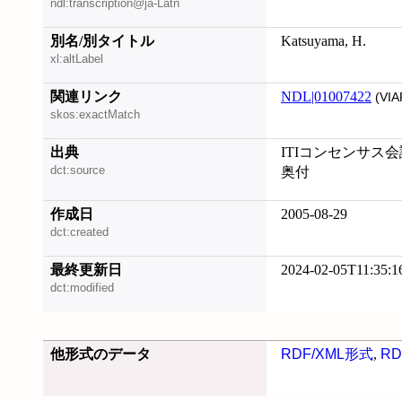
ndl:transcription@ja-Latn
別名/別タイトル
Katsuyama, H.
xl:altLabel
関連リンク
NDL|01007422
(VIA
skos:exactMatch
出典
ITIコンセンサス会
dct:source
奥付
作成日
2005-08-29
dct:created
最終更新日
2024-02-05T11:35:1
dct:modified
他形式のデータ
RDF/XML形式
,
RD