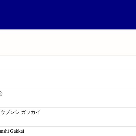
会
コウブンシ ガッカイ
unshi Gakkai