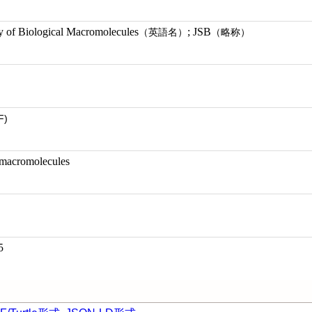
y of Biological Macromolecules
; JSB
（英語名）
（略称）
F)
l macromolecules
5