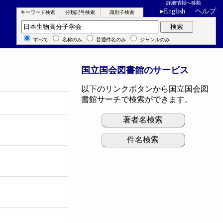
詳細情報へ移動
▸
English
ヘルプ
キーワード検索
分類記号検索
識別子検索
キーワード検索
検索
すべて
名称のみ
普通件名のみ
ジャンルのみ
国立国会図書館のサービス
以下のリンクボタンから国立国会図
書館サーチで検索ができます。
著者名検索
件名検索