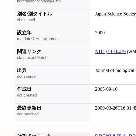
ndl:transcription@ja-Latn
別名/別タイトル
Japan Science Societ
xl:altLabel
設立年
2000
rda:dateOfEstablishment
関連リンク
NDL|01010479
(VIA
skos:exactMatch
出典
Journal of biologica
dct:source
作成日
2005-09-16
dct:created
最終更新日
2009-03-26T16:01:4
dct:modified