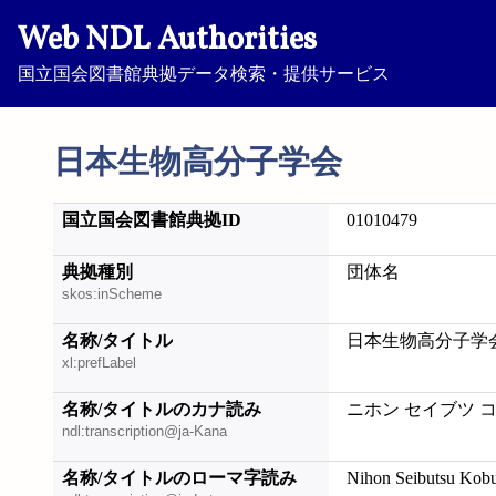
Web NDL Authorities
国立国会図書館典拠データ検索・提供サービス
日本生物高分子学会
国立国会図書館典拠ID
01010479
典拠種別
団体名
skos:inScheme
名称/タイトル
日本生物高分子学
xl:prefLabel
名称/タイトルのカナ読み
ニホン セイブツ 
ndl:transcription@ja-Kana
名称/タイトルのローマ字読み
Nihon Seibutsu Kob