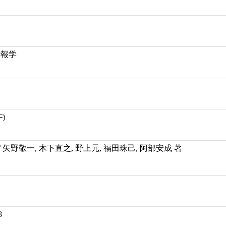
情報学
F)
 矢野敬一, 木下直之, 野上元, 福田珠己, 阿部安成 著
8