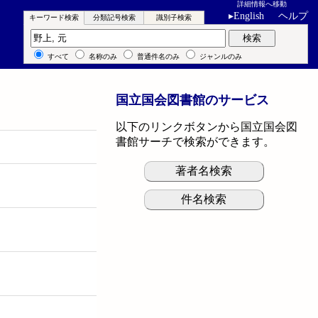
詳細情報へ移動
▸
English
ヘルプ
キーワード検索
分類記号検索
識別子検索
キーワード検索
検索
すべて
名称のみ
普通件名のみ
ジャンルのみ
国立国会図書館のサービス
以下のリンクボタンから国立国会図
書館サーチで検索ができます。
著者名検索
件名検索