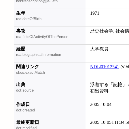
ndl:transcription@ja-Latn
生年
1971
rda:dateOfBirth
専攻
歴史社会学, 社会
rda:fieldOfActivityOfThePerson
経歴
大学教員
rda:biographicalInformation
関連リンク
NDL|01012541
(VIA
skos:exactMatch
出典
浮遊する「記憶」 /
dct:source
初出資料
作成日
2005-10-04
dct:created
最終更新日
2005-10-05T11:34:5
dct:modified