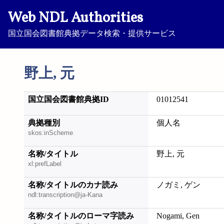
Web NDL Authorities
国立国会図書館典拠データ検索・提供サービス
野上, 元
国立国会図書館典拠ID
01012541
典拠種別
個人名
skos:inScheme
名称/タイトル
野上, 元
xl:prefLabel
名称/タイトルのカナ読み
ノガミ, ゲン
ndl:transcription@ja-Kana
名称/タイトルのローマ字読み
Nogami, Gen