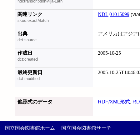
ndl:transcription@ja-Latn
関連リンク
NDL|01015099
(VIA
skos:exactMatch
出典
アメリカはアジアに介
dct:source
作成日
2005-10-25
dct:created
最終更新日
2005-10-25T14:46:0
dct:modified
他形式のデータ
RDF/XML形式
,
RD
国立国会図書館ホーム
国立国会図書館サーチ