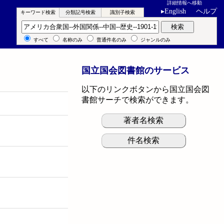
詳細情報へ移動
▸
English
ヘルプ
キーワード検索
分類記号検索
識別子検索
キーワード検索
検索
すべて
名称のみ
普通件名のみ
ジャンルのみ
国立国会図書館のサービス
以下のリンクボタンから国立国会図
書館サーチで検索ができます。
著者名検索
件名検索