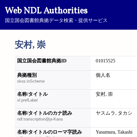
Web NDL Authorities
国立国会図書館典拠データ検索・提供サービス
安村, 崇
国立国会図書館典拠ID
01015525
典拠種別
個人名
skos:inScheme
名称/タイトル
安村, 崇
xl:prefLabel
名称/タイトルのカナ読み
ヤスムラ, タカシ
ndl:transcription@ja-Kana
名称/タイトルのローマ字読み
Yasumura, Takashi