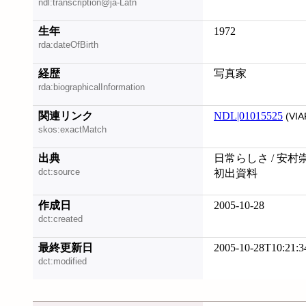
ndl:transcription@ja-Latn
生年
1972
rda:dateOfBirth
経歴
写真家
rda:biographicalInformation
関連リンク
NDL|01015525
(VIA
skos:exactMatch
出典
日常らしさ / 安村
dct:source
初出資料
作成日
2005-10-28
dct:created
最終更新日
2005-10-28T10:21:3
dct:modified