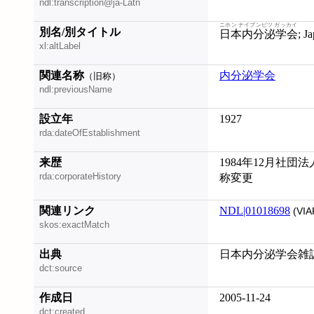
ndl:transcription@ja-Latn
ニホン ナイブンピツ ガッカイ
別名/別タイトル
日本内分泌学会
; 
xl:altLabel
関連名称
内分泌学会
（旧称）
ndl:previousName
設立年
1927
rda:dateOfEstablishment
来歴
1984年12月社団法
rda:corporateHistory
称変更
関連リンク
NDL|01018698
(VIA
skos:exactMatch
出典
日本内分泌学会雑誌,
dct:source
作成日
2005-11-24
dct:created