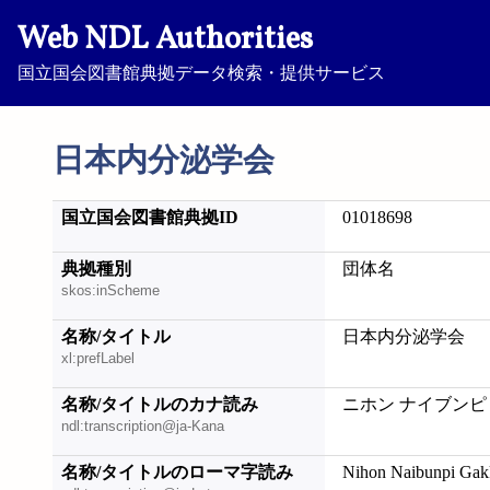
Web NDL Authorities
国立国会図書館典拠データ検索・提供サービス
日本内分泌学会
国立国会図書館典拠ID
01018698
典拠種別
団体名
skos:inScheme
名称/タイトル
日本内分泌学会
xl:prefLabel
名称/タイトルのカナ読み
ニホン ナイブンピ
ndl:transcription@ja-Kana
名称/タイトルのローマ字読み
Nihon Naibunpi Gak