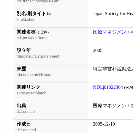
ndl:transcription@ja-Latn
別名/別タイトル
Japan Society for H
xl:altLabel
関連名称
医療マネジメント
（旧称）
ndl:previousName
設立年
2005
rda:dateOfEstablishment
来歴
特定非営利活動法人;
rda:corporateHistory
関連リンク
NDL|01022364
(VIA
skos:exactMatch
出典
医療マネジメント
dct:source
作成日
2005-12-19
dct:created