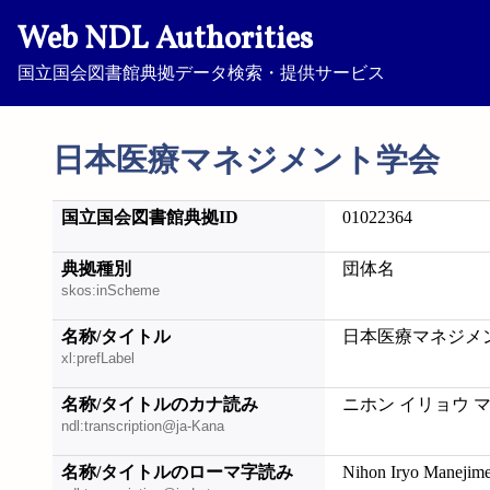
Web NDL Authorities
国立国会図書館典拠データ検索・提供サービス
日本医療マネジメント学会
国立国会図書館典拠ID
01022364
典拠種別
団体名
skos:inScheme
名称/タイトル
日本医療マネジメ
xl:prefLabel
名称/タイトルのカナ読み
ニホン イリョウ 
ndl:transcription@ja-Kana
名称/タイトルのローマ字読み
Nihon Iryo Manejim