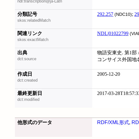
ndl:transcription@ja-Latn
分類記号
292.257
;
29
(NDC10)
skos:relatedMatch
関連リンク
NDL|01022799
(VIA
skos:exactMatch
出典
物語安東史. 第1部
dct:source
コンサイス外国地名
作成日
2005-12-20
dct:created
最終更新日
2017-03-28T18:57:3
dct:modified
他形式のデータ
RDF/XML形式
,
RD