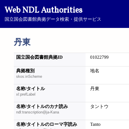
Web NDL Authorities
国立国会図書館典拠データ検索・提供サービス
丹東
国立国会図書館典拠ID
01022799
典拠種別
地名
skos:inScheme
名称/タイトル
丹東
xl:prefLabel
名称/タイトルのカナ読み
タントウ
ndl:transcription@ja-Kana
名称/タイトルのローマ字読み
Tanto