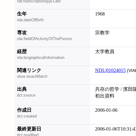
ndl:transcription@ja-Latn
生年
1968
rda:dateOfBirth
専攻
宗教学
rda:fieldOfActivityOfThePerson
経歴
大学教員
rda:biographicalInformation
関連リンク
NDL|01024015
(VIA
skos:exactMatch
出典
共存の哲学 / 濱田
dct:source
初出資料
作成日
2006-01-06
dct:created
最終更新日
2006-01-06T10:31:4
dct:modified