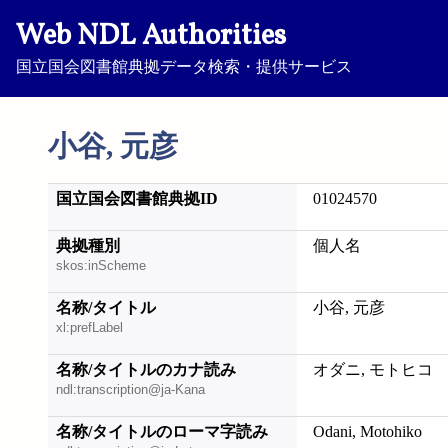
Web NDL Authorities
国立国会図書館典拠データ検索・提供サービス
小谷, 元彦
国立国会図書館典拠ID
01024570
典拠種別
個人名
skos:inScheme
名称/タイトル
小谷, 元彦
xl:prefLabel
名称/タイトルのカナ読み
オダニ, モトヒコ
ndl:transcription@ja-Kana
名称/タイトルのローマ字読み
Odani, Motohiko