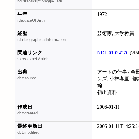
ndl:transcription@ja-Latn
生年
1972
rda:dateOfBirth
経歴
芸術家, 大学教員
rda:biographicalInformation
関連リンク
NDL|01024570
(VIA
skos:exactMatch
出典
アートの仕事 / 会
dct:source
ンズ, 小林孝亘, 都
編
初出資料
作成日
2006-01-11
dct:created
最終更新日
2006-01-11T14:26:2
dct:modified