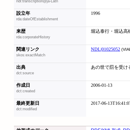
ndl:transcription@ja-Latn
設立年
1996
rda:dateOfEstablishment
来歴
堀込泰行・堀込高
rda:corporateHistory
関連リンク
NDL|01025052
(VIA
skos:exactMatch
出典
あの世で罰を受ける
dct:source
作成日
2006-01-13
dct:created
最終更新日
2017-06-13T16:41:0
dct:modified