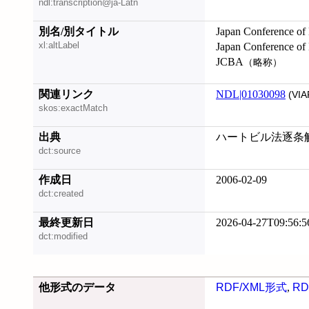
ndl:transcription@ja-Latn
別名/別タイトル
Japan Conference of B
xl:altLabel
Japan Conference of
JCBA
（略称）
関連リンク
NDL|01030098
(VIA
skos:exactMatch
出典
ハートビル法逐条解説
dct:source
作成日
2006-02-09
dct:created
最終更新日
2026-04-27T09:56:5
dct:modified
他形式のデータ
RDF/XML形式
,
RD