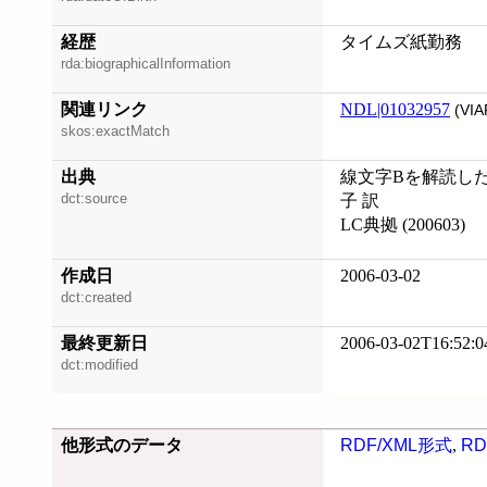
経歴
タイムズ紙勤務
rda:biographicalInformation
関連リンク
NDL|01032957
(VIA
skos:exactMatch
出典
線文字Bを解読した男
dct:source
子 訳
LC典拠 (200603)
作成日
2006-03-02
dct:created
最終更新日
2006-03-02T16:52:0
dct:modified
他形式のデータ
RDF/XML形式
,
RD