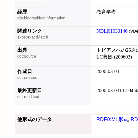
経歴
教育学者
rda:biographicalInformation
関連リンク
NDL|01033146
(VIA
skos:exactMatch
出典
トビアスへの26通の手
dct:source
LC典拠 (200603)
作成日
2006-03-03
dct:created
最終更新日
2006-03-03T17:04:4
dct:modified
他形式のデータ
RDF/XML形式
,
RD