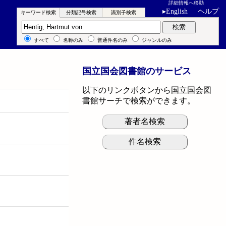
詳細情報へ移動
▸
English
ヘルプ
キーワード検索
分類記号検索
識別子検索
キーワード検索
検索
すべて
名称のみ
普通件名のみ
ジャンルのみ
国立国会図書館のサービス
以下のリンクボタンから国立国会図
書館サーチで検索ができます。
著者名検索
件名検索