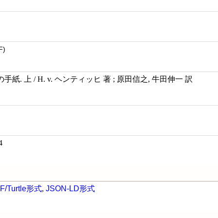
F)
紙. 上 / H. v. ヘンティッヒ 著 ; 原田信之, 牛田伸一 訳
4
F/Turtle形式
,
JSON-LD形式