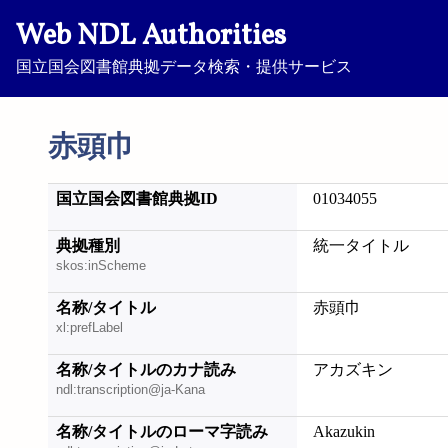
Web NDL Authorities
国立国会図書館典拠データ検索・提供サービス
赤頭巾
国立国会図書館典拠ID
01034055
典拠種別
統一タイトル
skos:inScheme
名称/タイトル
赤頭巾
xl:prefLabel
名称/タイトルのカナ読み
アカズキン
ndl:transcription@ja-Kana
名称/タイトルのローマ字読み
Akazukin