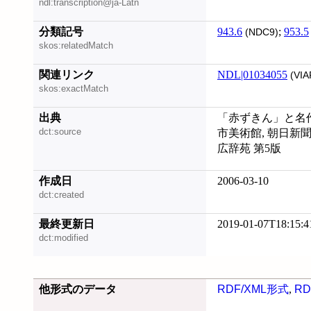
ndl:transcription@ja-Latn
分類記号
943.6
;
953.5
(NDC9)
skos:relatedMatch
関連リンク
NDL|01034055
(VIA
skos:exactMatch
出典
「赤ずきん」と名作
dct:source
市美術館, 朝日新
広辞苑 第5版
作成日
2006-03-10
dct:created
最終更新日
2019-01-07T18:15:4
dct:modified
他形式のデータ
RDF/XML形式
,
RD