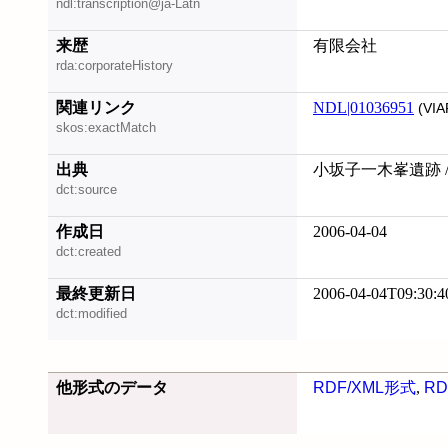
ndl:transcription@ja-Latn
来歴
有限会社
rda:corporateHistory
関連リンク
NDL|01036951
(VIA
skos:exactMatch
出典
小坂子一木峯遺跡 
dct:source
作成日
2006-04-04
dct:created
最終更新日
2006-04-04T09:30:4
dct:modified
他形式のデータ
RDF/XML形式
,
RD