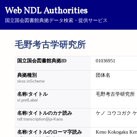
Web NDL Authorities
国立国会図書館典拠データ検索・提供サービス
毛野考古学研究所
国立国会図書館典拠ID
01036951
典拠種別
団体名
skos:inScheme
名称/タイトル
毛野考古学研究所
xl:prefLabel
名称/タイトルのカナ読み
ケノ コウコガク 
ndl:transcription@ja-Kana
名称/タイトルのローマ字読み
Keno Kokogaku Ken