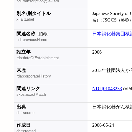
ndl:transcription@ja-Latn
別名/別タイトル
Japanese Society of 
xl:altLabel
; JSGCS
名）
（略称
関連名称
日本消化器集団検
（旧称）
ndl:previousName
設立年
2006
rda:dateOfEstablishment
来歴
2013年社団法人か
rda:corporateHistory
関連リンク
NDL|01043233
(VIA
skos:exactMatch
出典
日本消化器がん検
dct:source
作成日
2006-05-24
dct:created