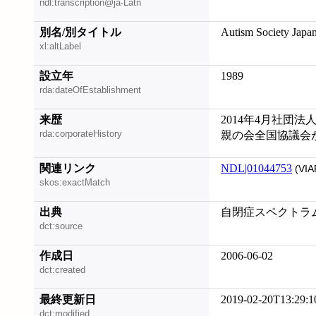
ndl:transcription@ja-Latn
別名/別タイトル
Autism Society Japa
xl:altLabel
設立年
1989
rda:dateOfEstablishment
来歴
2014年4月社団法
rda:corporateHistory
親の会全国協議会が
関連リンク
NDL|01044753
(VIA
skos:exactMatch
出典
自閉症スペクトラム
dct:source
作成日
2006-06-02
dct:created
最終更新日
2019-02-20T13:29:1
dct:modified