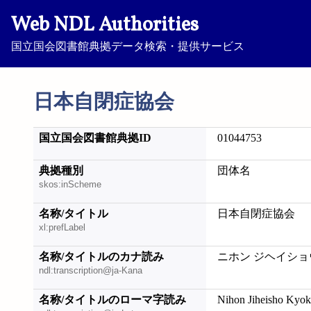
Web NDL Authorities
国立国会図書館典拠データ検索・提供サービス
日本自閉症協会
国立国会図書館典拠ID
01044753
典拠種別
団体名
skos:inScheme
名称/タイトル
日本自閉症協会
xl:prefLabel
名称/タイトルのカナ読み
ニホン ジヘイショ
ndl:transcription@ja-Kana
名称/タイトルのローマ字読み
Nihon Jiheisho Kyok