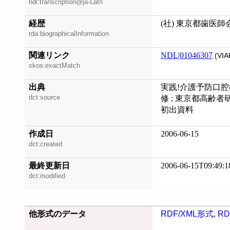
ndl:transcription@ja-Latn
経歴
(社) 東京都歯医
rda:biographicalInformation
関連リンク
NDL|01046307
(VIA
skos:exactMatch
出典
実践!介護予防口腔機
dct:source
修 ; 東京都高齢
初出資料
作成日
2006-06-15
dct:created
最終更新日
2006-06-15T09:49:1
dct:modified
他形式のデータ
RDF/XML形式
,
RD