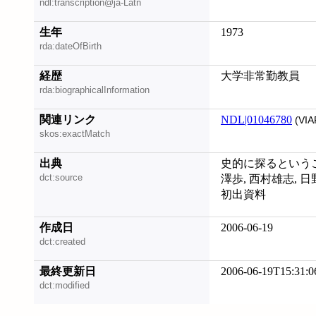
ndl:transcription@ja-Latn
生年
1973
rda:dateOfBirth
経歴
大学非常勤教員
rda:biographicalInformation
関連リンク
NDL|01046780
(VIA
skos:exactMatch
出典
史的に探るということ!
dct:source
澤歩, 西村雄志, 
初出資料
作成日
2006-06-19
dct:created
最終更新日
2006-06-19T15:31:0
dct:modified