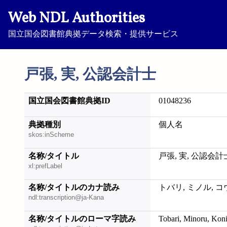
Web NDL Authorities
国立国会図書館典拠データ検索・提供サービス
戸張, 実, 公認会計士
国立国会図書館典拠ID
01048236
典拠種別
個人名
skos:inScheme
名称/タイトル
戸張, 実, 公認会計
xl:prefLabel
名称/タイトルのカナ読み
トバリ, ミノル, 
ndl:transcription@ja-Kana
名称/タイトルのローマ字読み
Tobari, Minoru, Koni