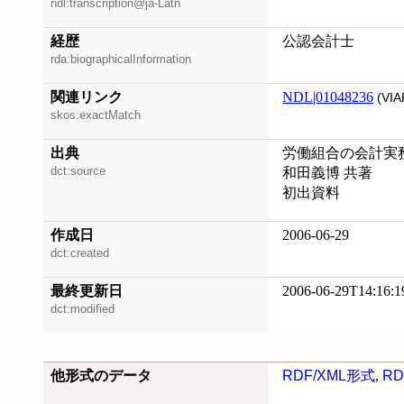
ndl:transcription@ja-Latn
経歴
公認会計士
rda:biographicalInformation
関連リンク
NDL|01048236
(VIA
skos:exactMatch
出典
労働組合の会計実務 
dct:source
和田義博 共著
初出資料
作成日
2006-06-29
dct:created
最終更新日
2006-06-29T14:16:1
dct:modified
他形式のデータ
RDF/XML形式
,
RD