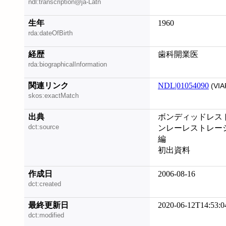
ndl:transcription@ja-Latn
生年
1960
rda:dateOfBirth
経歴
歯科開業医
rda:biographicalInformation
関連リンク
NDL|01054090
(VIA
skos:exactMatch
出典
ボンディッドレスト
dct:source
ンレーレストレーショ
編
初出資料
作成日
2006-08-16
dct:created
最終更新日
2020-06-12T14:53:0
dct:modified