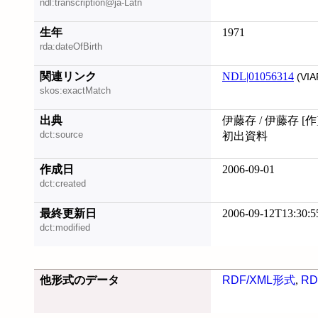
ndl:transcription@ja-Latn
生年
1971
rda:dateOfBirth
関連リンク
NDL|01056314
(VIA
skos:exactMatch
出典
伊藤存 / 伊藤存 [作
dct:source
初出資料
作成日
2006-09-01
dct:created
最終更新日
2006-09-12T13:30:5
dct:modified
他形式のデータ
RDF/XML形式
,
RD