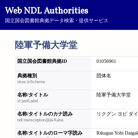
Web NDL Authorities
国立国会図書館典拠データ検索・提供サービス
陸軍予備大学堂
国立国会図書館典拠ID
01056961
典拠種別
団体名
skos:inScheme
名称/タイトル
陸軍予備大学堂
xl:prefLabel
名称/タイトルのカナ読み
リクグン ヨビ ダ
ndl:transcription@ja-Kana
名称/タイトルのローマ字読み
Rikugun Yobi Daiga