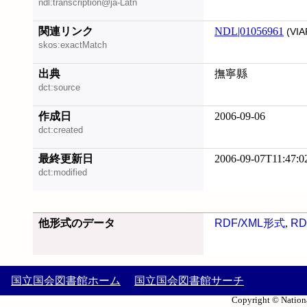
ndl:transcription@ja-Latn
関連リンク
NDL|01056961
(VIA
skos:exactMatch
出典
撫寧縣
dct:source
作成日
2006-09-06
dct:created
最終更新日
2006-09-07T11:47:0
dct:modified
他形式のデータ
RDF/XML形式
,
RD
国立国会図書館ホーム
国立国会図書館サーチ
Copyright © Nationa