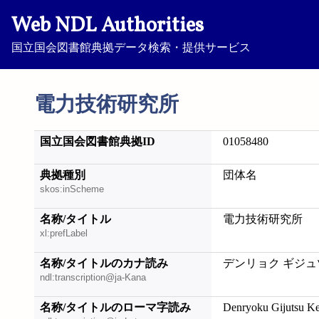
Web NDL Authorities
国立国会図書館典拠データ検索・提供サービス
電力技術研究所
国立国会図書館典拠ID
01058480
典拠種別
団体名
skos:inScheme
名称/タイトル
電力技術研究所
xl:prefLabel
名称/タイトルのカナ読み
デンリョク ギジュ
ndl:transcription@ja-Kana
名称/タイトルのローマ字読み
Denryoku Gijutsu K