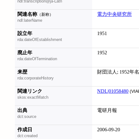
ndl:transcription@ja-Latn
関連名称
電力中央研究所
（新称）
ndl:laterName
設立年
1951
rda:dateOfEstablishment
廃止年
1952
rda:dateOfTermination
来歴
財団法人; 1952年
rda:corporateHistory
関連リンク
NDL|01058480
(VIA
skos:exactMatch
出典
電研月報
dct:source
作成日
2006-09-20
dct:created