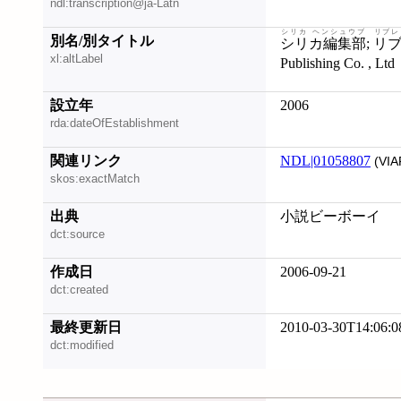
ndl:transcription@ja-Latn
シリカ ヘンシュウブ
リブレ
別名/別タイトル
シリカ編集部
;
リ
xl:altLabel
Publishing Co. , Ltd
設立年
2006
rda:dateOfEstablishment
関連リンク
NDL|01058807
(VIA
skos:exactMatch
出典
小説ビーボーイ
dct:source
作成日
2006-09-21
dct:created
最終更新日
2010-03-30T14:06:0
dct:modified