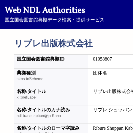
Web NDL Authorities
国立国会図書館典拠データ検索・提供サービス
リブレ出版株式会社
国立国会図書館典拠ID
01058807
典拠種別
団体名
skos:inScheme
名称/タイトル
リブレ出版株式会
xl:prefLabel
名称/タイトルのカナ読み
リブレ シュッパン
ndl:transcription@ja-Kana
名称/タイトルのローマ字読み
Ribure Shuppan Kabu