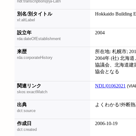
ndl:transcription@ja-Latn
別名/別タイトル
Hokkaido Building E
xl:altLabel
設立年
2004
rda:dateOfEstablishment
来歴
所在地: 札幌市; 
rda:corporateHistory
2004年 (社)
協議会、北海道建築
協会となる
関連リンク
NDL|01062021
(VIA
skos:exactMatch
出典
よくわかる!外断熱
dct:source
作成日
2006-10-19
dct:created