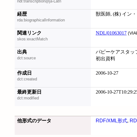
ndl:transcription@ja-Latn
経歴
獣医師, (株) イ
rda:biographicalInformation
関連リンク
NDL|01063017
(VIA
skos:exactMatch
出典
パピーケアスタッフb
dct:source
初出資料
作成日
2006-10-27
dct:created
最終更新日
2006-10-27T10:29:2
dct:modified
他形式のデータ
RDF/XML形式
,
RD