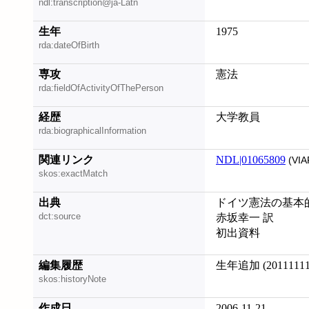
ndl:transcription@ja-Latn
生年
1975
rda:dateOfBirth
専攻
憲法
rda:fieldOfActivityOfThePerson
経歴
大学教員
rda:biographicalInformation
関連リンク
NDL|01065809
(VIA
skos:exactMatch
出典
ドイツ憲法の基本的特
dct:source
赤坂幸一 訳
初出資料
編集履歴
生年追加 (20111111
skos:historyNote
作成日
2006-11-21