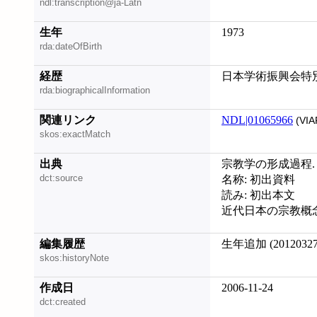
ndl:transcription@ja-Latn
生年
1973
rda:dateOfBirth
経歴
日本学術振興会特
rda:biographicalInformation
関連リンク
NDL|01065966
(VIA
skos:exactMatch
出典
宗教学の形成過程. 第
dct:source
名称: 初出資料
読み: 初出本文
近代日本の宗教概念, 2
編集履歴
生年追加 (20120327
skos:historyNote
作成日
2006-11-24
dct:created