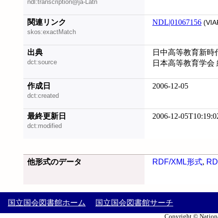
ndl:transcription@ja-Latn
関連リンク
NDL|01067156
(VIA
skos:exactMatch
出典
日中高等教育新時代
dct:source
日本高等教育学会 
作成日
2006-12-05
dct:created
最終更新日
2006-12-05T10:19:0
dct:modified
他形式のデータ
RDF/XML形式
,
RD
国立国会図書館ホーム
国立国会図書館サーチ
Copyright © Nationa