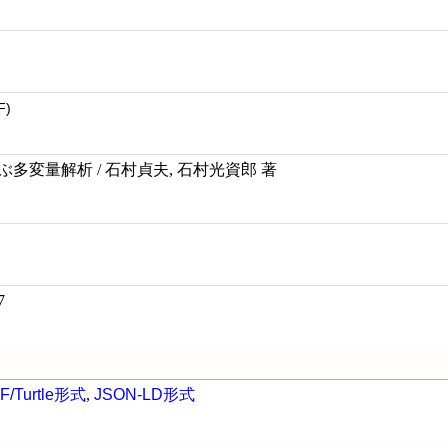
F)
ぶ多変量解析 / 石村貞夫, 石村光資郎 著
7
F/Turtle形式
,
JSON-LD形式