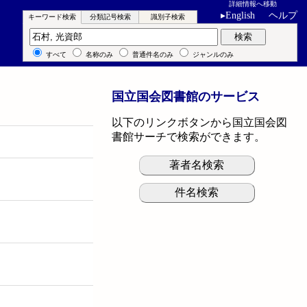
詳細情報へ移動
▸
English
ヘルプ
キーワード検索
分類記号検索
識別子検索
キーワード検索
検索
すべて
名称のみ
普通件名のみ
ジャンルのみ
国立国会図書館のサービス
以下のリンクボタンから国立国会図
書館サーチで検索ができます。
著者名検索
件名検索