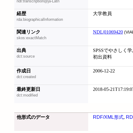
ndl:transcription@ja-Latn
経歴
大学教員
rda:biographicalInformation
関連リンク
NDL|01069420
(VIA
skos:exactMatch
出典
SPSSでやさしく学
dct:source
初出資料
作成日
2006-12-22
dct:created
最終更新日
2018-05-21T17:19:0
dct:modified
他形式のデータ
RDF/XML形式
,
RD