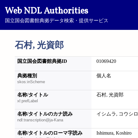
Web NDL Authorities
国立国会図書館典拠データ検索・提供サービス
石村, 光資郎
国立国会図書館典拠ID
01069420
典拠種別
個人名
skos:inScheme
名称/タイトル
石村, 光資郎
xl:prefLabel
名称/タイトルのカナ読み
イシムラ, コウシ
ndl:transcription@ja-Kana
名称/タイトルのローマ字読み
Ishimura, Koshiro